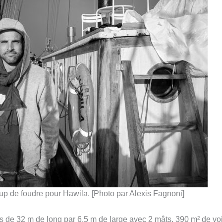
up de foudre pour Hawila. [Photo par Alexis Fagnoni]
 de 32 m de long par 6,5 m de large avec 2 mâts, 390 m² de voi