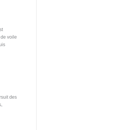
st
 de voile
uis
rsuit des
s,