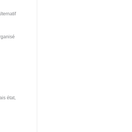
ternatif
rganisé
is état,