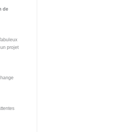
n de
 fabuleux
un projet
 change
ttentes