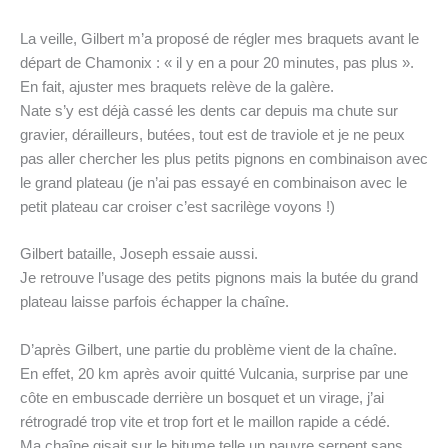
La veille, Gilbert m’a proposé de régler mes braquets avant le
départ de Chamonix : « il y en a pour 20 minutes, pas plus ».
En fait, ajuster mes braquets relève de la galère.
Nate s’y est déjà cassé les dents car depuis ma chute sur
gravier, dérailleurs, butées, tout est de traviole et je ne peux
pas aller chercher les plus petits pignons en combinaison avec
le grand plateau (je n’ai pas essayé en combinaison avec le
petit plateau car croiser c’est sacrilège voyons !)
Gilbert bataille, Joseph essaie aussi.
Je retrouve l’usage des petits pignons mais la butée du grand
plateau laisse parfois échapper la chaîne.
D’après Gilbert, une partie du problème vient de la chaîne.
En effet, 20 km après avoir quitté Vulcania, surprise par une
côte en embuscade derrière un bosquet et un virage, j’ai
rétrogradé trop vite et trop fort et le maillon rapide a cédé.
Ma chaîne gisait sur le bitume telle un pauvre serpent sans