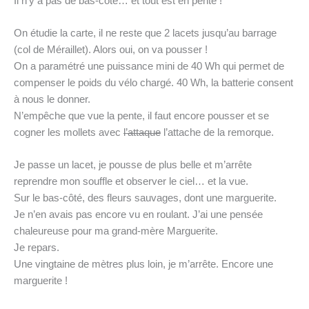
Il n’y a pas de bas-côté… et tout est en pente !
On étudie la carte, il ne reste que 2 lacets jusqu’au barrage
(col de Méraillet). Alors oui, on va pousser !
On a paramétré une puissance mini de 40 Wh qui permet de
compenser le poids du vélo chargé. 40 Wh, la batterie consent
à nous le donner.
N’empêche que vue la pente, il faut encore pousser et se
cogner les mollets avec
l’attaque
l’attache de la remorque.
Je passe un lacet, je pousse de plus belle et m’arrête
reprendre mon souffle et observer le ciel… et la vue.
Sur le bas-côté, des fleurs sauvages, dont une marguerite.
Je n’en avais pas encore vu en roulant. J’ai une pensée
chaleureuse pour ma grand-mère Marguerite.
Je repars.
Une vingtaine de mètres plus loin, je m’arrête. Encore une
marguerite !