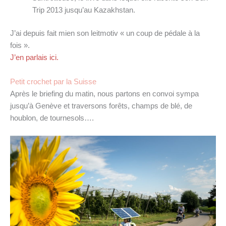
Trip 2013 jusqu’au Kazakhstan.
J’ai depuis fait mien son leitmotiv « un coup de pédale à la
fois ».
J’en parlais ici.
Petit crochet par la Suisse
Après le briefing du matin, nous partons en convoi sympa
jusqu’à Genève et traversons forêts, champs de blé, de
houblon, de tournesols….