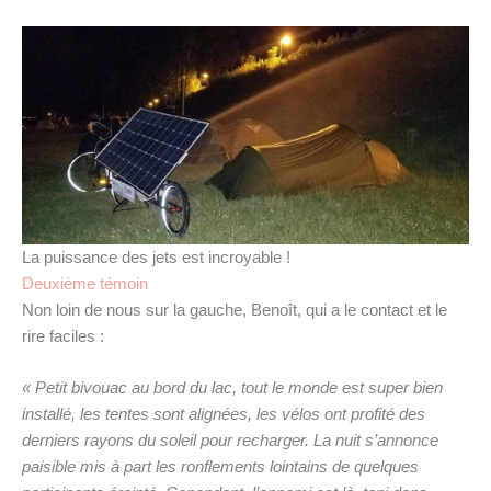
La puissance des jets est incroyable !
Deuxième témoin
Non loin de nous sur la gauche, Benoît, qui a le contact et le
rire faciles :
« Petit bivouac au bord du lac, tout le monde est super bien
installé, les tentes sont alignées, les vélos ont profité des
derniers rayons du soleil pour recharger. La nuit s’annonce
paisible mis à part les ronflements lointains de quelques