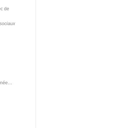
ec de
 sociaux
urnée…