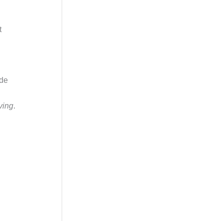
t
 de
ving
.