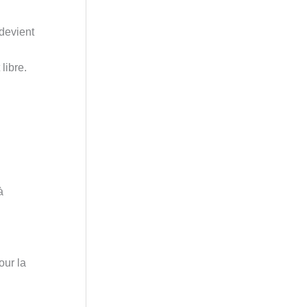
 devient
libre.
à
our la