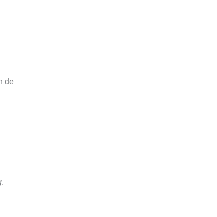
in de
g
.