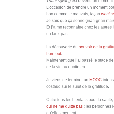
Thanksgiving
est devenu un moment s
L’occasion de prendre un moment pour
bon comme le mauvais, façon
wabi s
Je sais que ça sonne gnan-gnan mais
Et j’aime reconnaître chez les autres
ou faux-pas.
La découverte du
pouvoir de la gratit
burn out
.
Maintenant que j’ai passé le stade de l
de la vie au quotidien.
Je viens de terminer un
MOOC
inten
costaud sur le sujet de la gratitude.
Outre tous les bienfaits pour la santé,
qui ne me quitte pas
: les personnes l
qu’elles méritent.