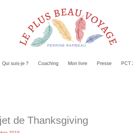
Qui suis-je ?
Coaching
Mon livre
Presse
PCT 
ujet de Thanksgiving
bre 2019