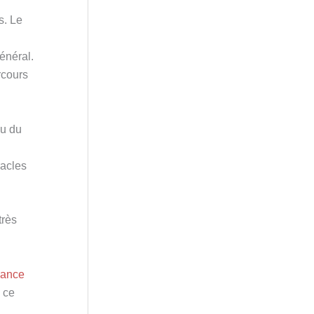
s. Le
énéral.
rcours
eu du
racles
très
hance
 ce