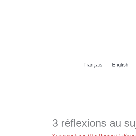
Aller
au
contenu
Français
English
3 réflexions au s
3 commentaires
/ Par
Perrine
/
1 décem