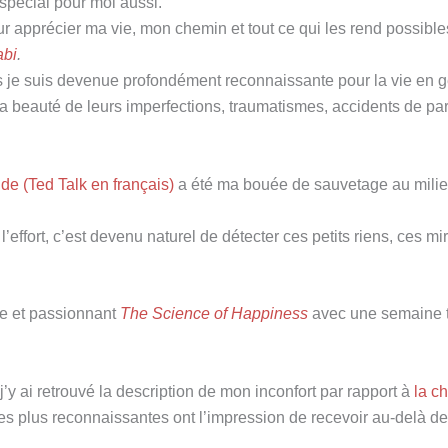
pécial pour moi aussi.
 apprécier ma vie, mon chemin et tout ce qui les rend possible
abi
.
 je suis devenue profondément reconnaissante pour la vie en g
 la beauté de leurs imperfections, traumatismes, accidents de pa
ude (Ted Talk en français)
a été ma bouée de sauvetage au mili
’effort, c’est devenu naturel de détecter ces petits riens, ces mi
se et passionnant
The Science of Happiness
avec une semaine 
 j’y ai retrouvé la description de mon inconfort par rapport à
la c
es plus reconnaissantes ont l’impression de recevoir au-delà de