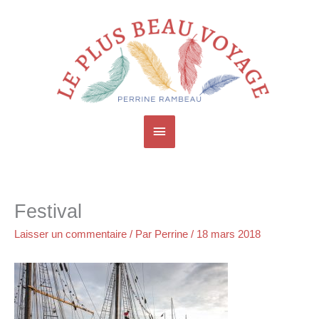
Aller
Menu
au
contenu
principal
Festival
Laisser un commentaire
/ Par
Perrine
/
18 mars 2018