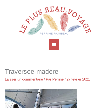
Aller
Menu
au
contenu
principal
Traversee-madère
Laisser un commentaire
/ Par
Perrine
/
27 février 2021