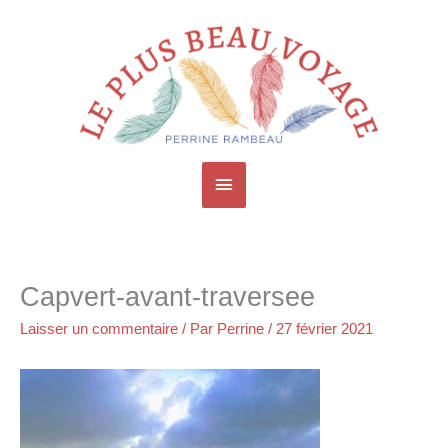
Aller
Menu
au
contenu
principal
Capvert-avant-traversee
Laisser un commentaire
/ Par
Perrine
/
27 février 2021