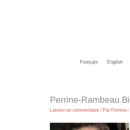
Aller
au
contenu
Français
English
Perrine-Rambeau.B
Laisser un commentaire
/ Par
Perrine
/