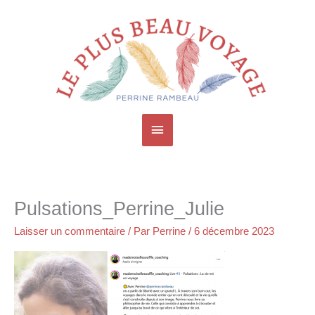
Aller
Menu
au
contenu
principal
Pulsations_Perrine_Julie
Laisser un commentaire
/ Par
Perrine
/
6 décembre 2023