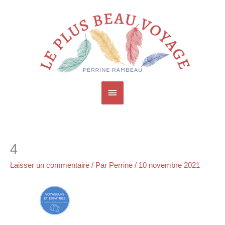
Aller
Menu
au
contenu
principal
4
Laisser un commentaire
/ Par
Perrine
/
10 novembre 2021